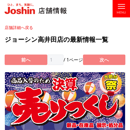
店舗・チラシ検索
店舗詳細へ戻る
ジョーシン高井田店の最新情報一覧
ジョーシンアプリ
ジョーシンカード
前へ
/
1
ページ
次へ
アフターサービス
企業情報
Joshin webショップ
お問い合わせ