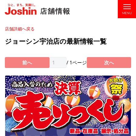
店舗・チラシ検索
店舗詳細へ戻る
ジョーシン宇治店の最新情報一覧
ジョーシンアプリ
ジョーシンカード
前へ
/
1
ページ
次へ
アフターサービス
企業情報
Joshin webショップ
お問い合わせ